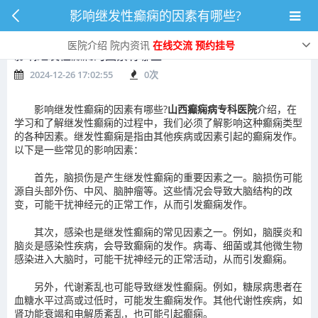
影响继发性癫痫的因素有哪些?
医院介绍
院内资讯
在线交流
预约挂号
影响继发性癫痫的因素有哪些?
2024-12-26 17:02:55
0
次
影响继发性癫痫的因素有哪些?
山西癫痫病专科医院
介绍，在
学习和了解继发性癫痫的过程中，我们必须了解影响这种癫痫类型
的各种因素。继发性癫痫是指由其他疾病或因素引起的癫痫发作。
以下是一些常见的影响因素：
首先，脑损伤是产生继发性癫痫的重要因素之一。脑损伤可能
源自头部外伤、中风、脑肿瘤等。这些情况会导致大脑结构的改
变，可能干扰神经元的正常工作，从而引发癫痫发作。
其次，感染也是继发性癫痫的常见因素之一。例如，脑膜炎和
脑炎是感染性疾病，会导致癫痫的发作。病毒、细菌或其他微生物
感染进入大脑时，可能干扰神经元的正常活动，从而引发癫痫。
另外，代谢紊乱也可能导致继发性癫痫。例如，糖尿病患者在
血糖水平过高或过低时，可能发生癫痫发作。其他代谢性疾病，如
肾功能衰竭和电解质紊乱，也可能引起癫痫。