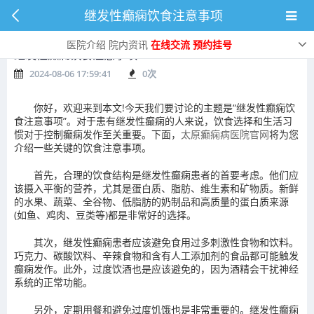
继发性癫痫饮食注意事项
医院介绍
院内资讯
在线交流
预约挂号
继发性癫痫饮食注意事项
2024-08-06 17:59:41
0
次
你好，欢迎来到本文!今天我们要讨论的主题是“继发性癫痫饮
食注意事项”。对于患有继发性癫痫的人来说，饮食选择和生活习
惯对于控制癫痫发作至关重要。下面，
太原癫痫病医院官网
将为您
介绍一些关键的饮食注意事项。
首先，合理的饮食结构是继发性癫痫患者的首要考虑。他们应
该摄入平衡的营养，尤其是蛋白质、脂肪、维生素和矿物质。新鲜
的水果、蔬菜、全谷物、低脂肪的奶制品和高质量的蛋白质来源
(如鱼、鸡肉、豆类等)都是非常好的选择。
其次，继发性癫痫患者应该避免食用过多刺激性食物和饮料。
巧克力、碳酸饮料、辛辣食物和含有人工添加剂的食品都可能触发
癫痫发作。此外，过度饮酒也是应该避免的，因为酒精会干扰神经
系统的正常功能。
另外，定期用餐和避免过度饥饿也是非常重要的。继发性癫痫