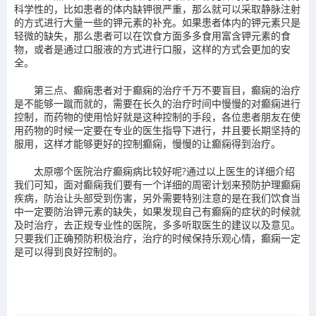
科学性的，比如患者的体内缺钾很严重，那么就可以采取静脉注射
的方式进行大量一些的钾元素的补充。如果患者体内的钾元素只是
轻微的缺失，那么患者可以在饮食方面多多食用富含钾元素的食
物，或者是通过口服液的方式进行口服，这样的方式会更加的安
全。
第三点、癫痫患者对于癫痫的治疗千万不要盲目，癫痫的治疗
是不能够一蹴而就的，需要在长久的治疗时间中慢慢的对癫痫进行
控制，而药物的使用恰好就是这种控制的手段，各位患者朋友在使
用药物的时候一定要在专业的医生指导下进行，并且要长期坚持的
服用，这样才能够更好的控制癫痫，慢慢的让癫痫得到治疗。
太原哪个医院治疗癫痫病比较好呢?通过以上医生的详细介绍
我们可知，面对癫痫我们要有一个详细的周密计划来预防护理癫痫
疾病，防治让头部受到伤害，另外需要特别注意的是在我们饮食当
中一定要防治钾元素的缺失，如果发现自己有癫痫的症状的时候就
及时治疗，去正规专业性的医院，多多听取医生的建议以及意见。
只要我们正确预防积极治疗，治疗的时候保持乐观心情，癫痫一定
是可以得到良好控制的。