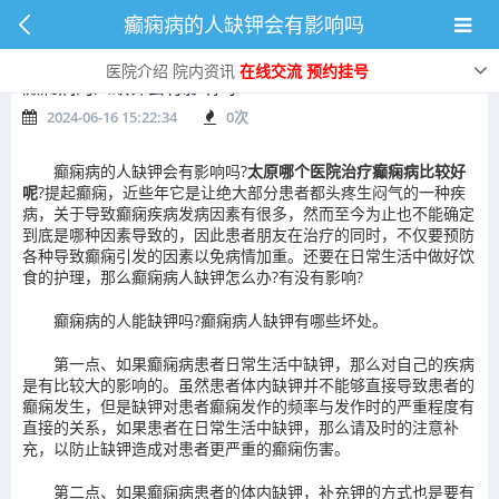
癫痫病的人缺钾会有影响吗
医院介绍
院内资讯
在线交流
预约挂号
癫痫病的人缺钾会有影响吗
2024-06-16 15:22:34
0
次
癫痫病的人缺钾会有影响吗?
太原哪个医院治疗癫痫病比较好
呢
?提起癫痫，近些年它是让绝大部分患者都头疼生闷气的一种疾
病，关于导致癫痫疾病发病因素有很多，然而至今为止也不能确定
到底是哪种因素导致的，因此患者朋友在治疗的同时，不仅要预防
各种导致癫痫引发的因素以免病情加重。还要在日常生活中做好饮
食的护理，那么癫痫病人缺钾怎么办?有没有影响?
癫痫病的人能缺钾吗?癫痫病人缺钾有哪些坏处。
第一点、如果癫痫病患者日常生活中缺钾，那么对自己的疾病
是有比较大的影响的。虽然患者体内缺钾并不能够直接导致患者的
癫痫发生，但是缺钾对患者癫痫发作的频率与发作时的严重程度有
直接的关系，如果患者在日常生活中缺钾，那么请及时的注意补
充，以防止缺钾造成对患者更严重的癫痫伤害。
第二点、如果癫痫病患者的体内缺钾，补充钾的方式也是要有