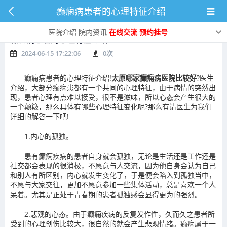
癫痫病患者的心理特征介绍
医院介绍
院内资讯
在线交流
预约挂号
癫痫病患者的心理特征介绍
2024-06-15 17:22:06
0
次
癫痫病患者的心理特征介绍!
太原哪家癫痫病医院比较好
?医生
介绍，大部分癫痫患都有一个共同的心理特征，由于病情的突然出
现，患者心理有点难以接受，很不是滋味，所以心态会产生很大的
一个颠簸，那么具体有哪些心理特征变化呢?那么有请医生为我们
详细的解答一下吧!
1.内心的孤独。
患有癫痫疾病的患者自身就会孤独，无论是生活还是工作还是
社交都会表现的很消极，不愿意与人交流，因为他自身会认为自己
和别人有所区别，内心就发生变化了，于是便会陷入到孤独当中，
不愿与大家交往，更加不愿意参加一些集体活动，总是喜欢一个人
呆着。尤其是正处于青春期的患者孤独感会显得更为的强烈。
2.悲观的心态。由于癫痫疾病的反复发作性，久而久之患者所
受到的心理创伤比较大，很自然的就会产生悲观情绪。癫痫属于一