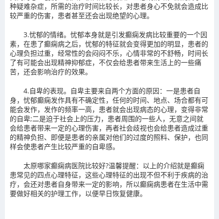
种疑难杂症，所需的治疗时间比较长，对患者身心不免就会造成比
较严重的伤害，患者甚至还会出现绝望的心理。
3.忧郁的情绪。忧郁本身就是引发癫痫发病比较重要的一个因
素，在患了癫痫病之后，忧郁的特征就会变得更加的明显，患者的
心理负担过重，经常性的会闷闷不乐，心情非常的不舒畅，时间长
了有可能会出现精神抑郁症，不仅会给患者带来生活上的一些痛
苦，还会影响治疗的效果。
4.自卑的表现。自卑主要来自两个方面的原因：一是患者自
身，忧郁癫痫发作具有不确定性，任何的时间、地点、场合都有可
能会发作，发作的频率一高，患者就会出现病态的心理，变得非常
的自卑;二是迫于社会上的压力，患者周围的一些人，无意之间就
会给患者带来一定的心理伤害，再者社会歧视也会给患者造成过重
的精神负担、即便是患者的亲属对他们的过度的照料、保护，也同
样会使患者产生比较严重的自卑感。
太原哪家癫痫病医院比较好?温馨提醒：以上的介绍就是癫痫
患常见的四点心理特征，这些心理特征的出现不但不利于疾病的治
疗，会还对患者自身带来一定的影响，所以癫痫病患者在生活中需
要做好相关的护理工作，以便早日恢复健康。